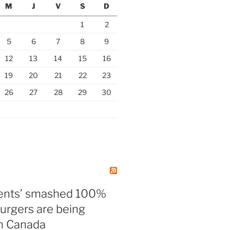
M
J
V
S
D
1
2
5
6
7
8
9
12
13
14
15
16
19
20
21
22
23
26
27
28
29
30
nts’ smashed 100%
urgers are being
in Canada