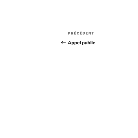
Navigation
Article
PRÉCÉDENT
de
précédent
Appel public
l'article