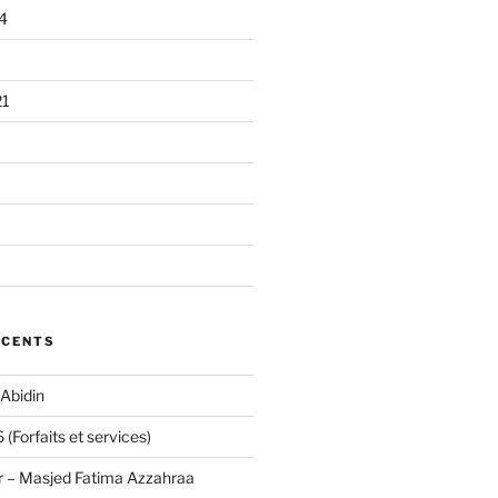
4
21
ÉCENTS
Abidin
(Forfaits et services)
 – Masjed Fatima Azzahraa