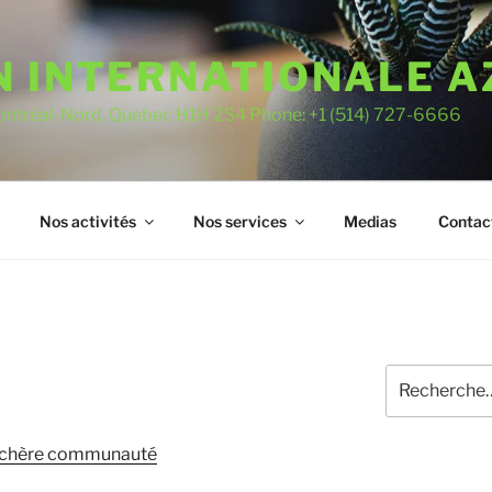
N INTERNATIONALE 
Montréal-Nord, Quebec H1H 2S4 Phone: +1 (514) 727-6666
Nos activités
Nos services
Medias
Contac
Rechercher :
re chère communauté