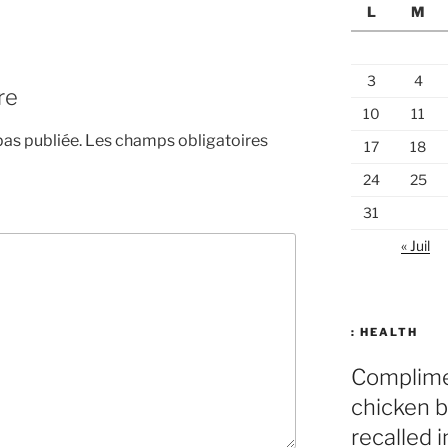
L
M
3
4
re
10
11
pas publiée.
Les champs obligatoires
17
18
24
25
31
« Juil
: HEALTH
Complime
chicken b
recalled 