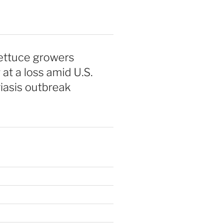
ettuce growers
 at a loss amid U.S.
iasis outbreak