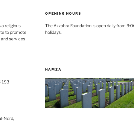
OPENING HOURS
s a religious
The Azzahra Foundation is open daily from 9:00
ate to promote
holidays.
s and services
HAMZA
C 1S3
al-Nord,