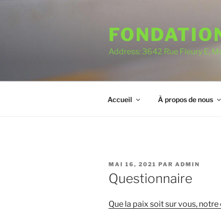
Aller
au
FONDATIO
contenu
Address: 3642 Rue Fleury E, 
Accueil
À propos de nous
PUBLIÉ
MAI 16, 2021
PAR
ADMIN
LE
Questionnaire
Que la paix soit sur vous, not