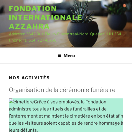
Aller
FONDATION
au
INTERNATIONALE
contenu
AZZAHRA
Address: 3642 Rue Fleury E, Montréal-Nord, Quebec H1H 2S4
Phone: +1 (514) 727-6666
Menu
NOS ACTIVITÉS
Organisation de la cérémonie funéraire
Grâce à ses employés, la Fondation
administre tous les rituels des funérailles et de
l’enterrement et maintient le cimetière en bon état afin
que les visiteurs soient capables de rendre hommage à
leurs défunts.