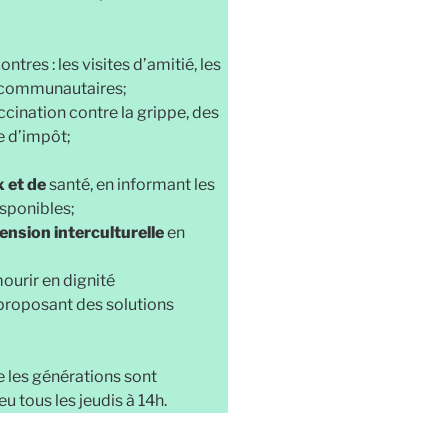
ntres : les visites d’amitié, les
as communautaires;
accination contre la grippe, des
e d’impôt;
 et de
santé, en informant les
isponibles;
hension interculturelle
en
ourir en dignité
proposant des solutions
e les générations sont
u tous les jeudis à 14h.