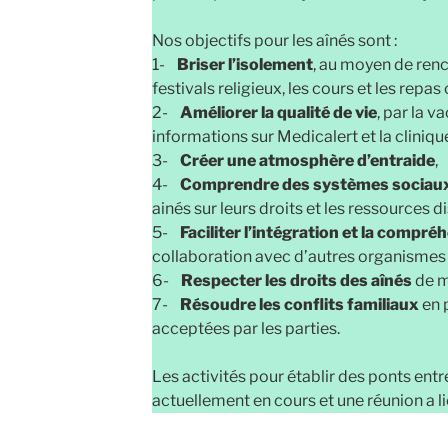
Nos objectifs pour les aînés sont :
1-
Briser l’isolement
, au moyen de renco
festivals religieux, les cours et les rep
2-
Améliorer la qualité de vie
, par la v
informations sur Medicalert et la cliniqu
3-
Créer une atmosphère d’entraide
,
4-
Comprendre des systèmes sociaux
ainés sur leurs droits et les ressources d
5-
Faciliter l’intégration et la compré
collaboration avec d’autres organismes
6-
Respecter les droits des aînés
de m
7-
Résoudre les conflits familiaux
en 
acceptées par les parties.
Les activités pour établir des ponts entr
actuellement en cours et une réunion a lie