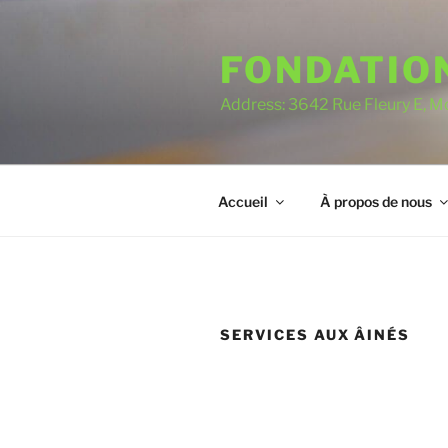
Aller
au
FONDATIO
contenu
Address: 3642 Rue Fleury E, 
Accueil
À propos de nous
SERVICES AUX ÂINÉS