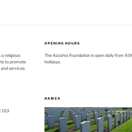
OPENING HOURS
s a religious
The Azzahra Foundation is open daily from 9:00
ate to promote
holidays.
s and services
HAMZA
C 1S3