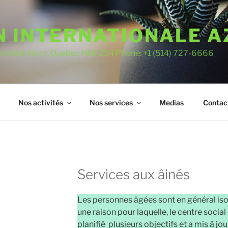
N INTERNATIONALE 
Montréal-Nord, Quebec H1H 2S4 Phone: +1 (514) 727-6666
Nos activités
Nos services
Medias
Contac
Services aux âinés
Les personnes âgées sont en général isol
une raison pour laquelle, le centre socia
planifié plusieurs objectifs et a mis à jou