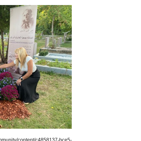
mmunity/content/c4858137-bce5-