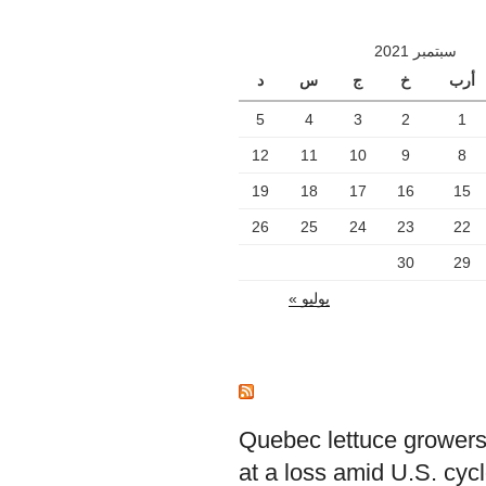
سبتمبر 2021
أرب
خ
ج
س
د
5
4
3
2
1
12
11
10
9
8
19
18
17
16
15
26
25
24
23
22
30
29
يوليو »
Quebec lettuce growers
at a loss amid U.S. cyc