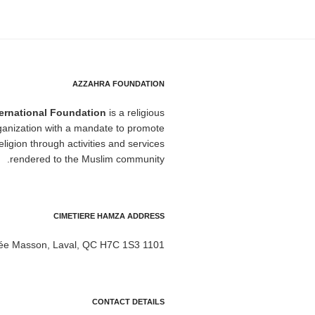
AZZAHRA FOUNDATION
ternational Foundation
is a religious
rganization with a mandate to promote
eligion through activities and services
rendered to the Muslim community.
CIMETIERE HAMZA ADDRESS
1101 Montée Masson, Laval, QC H7C 1S3
CONTACT DETAILS