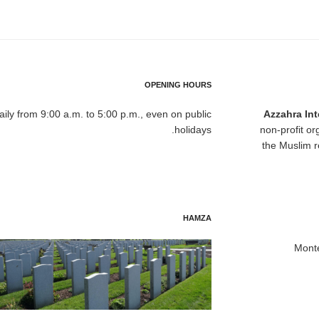
OPENING HOURS
ily from 9:00 a.m. to 5:00 p.m., even on public
Azzahra In
holidays.
non-profit o
the Muslim r
HAMZA