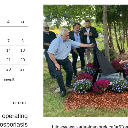
ن
ث
7
6
14
13
21
20
28
27
« يونيو
: HEALTH
 operating
losporiasis
https://www.sadaalmashrek.ca/ar/Co