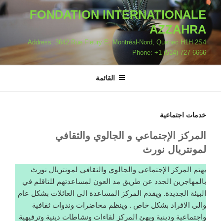
لتجاوز
FONDATION INTERNATIONALE
لى
AZZAHRA
لمحتوى
Address: 3642 Rue Fleury E, Montréal-Nord, Quebec H1H 2S4
Phone: +1 (514) 727-6666
القائمة
خدمات اجتماعية
المركز الإجتماعي و الجالوي والثقافي
لمونتريال نورث
يهتم المركز الإجتماعي والجالوي والثقافي لمونتريال نورث
بالمهاجرين الجدد عن طريق مد العون لمساعدتهم للتاقلم في
البيئة الجديدة. ويقدم المركز المساعدة الى العائلات بشكل عام
والى الافراد بشكل خاص . وينظم محاضرات وندوات ثقافية
واجتماعية ودينية ويهئ المركز لقاءات ونشاطات دينية وترفيهية